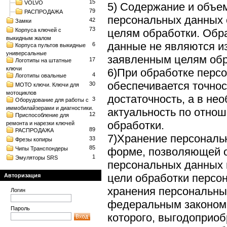
15
VOLVO
5) Содержание и объ
79
РАСПРОДАЖА
персональных данных 
42
Замки
73
Корпуса ключей с
целям обработки. Об
выкидным жалом
данные не являются и
6
Корпуса пультов выкидные
универсальные
заявленным целям обр
17
Логотипы на штатные
ключи
6)При обработке перс
4
Логотипы овальные
обеспечивается точнос
30
МОТО ключи. Ключи для
мотоциклов
достаточность, а в не
3
Оборудование для работы с
иммобилайзерами и диагностики.
актуальность по отно
12
Приспособление для
обработки.
ремонта и нарезки ключей
89
РАСПРОДАЖА
7)Хранение персональ
33
Фрезы копиры
85
Чипы Транспондеры
форме, позволяющей о
1
Эмуляторы SRS
персональных данных 
цели обработки персо
Авторизация
хранения персональны
Логин
федеральным законом,
Пароль
которого, выгодоприоб