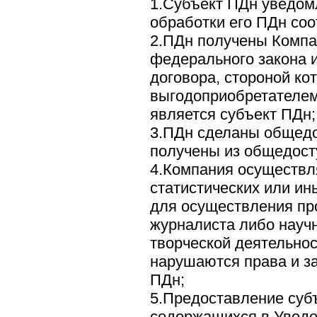
1.Субъект ПДн уведом
обработки его ПДн со
2.ПДн получены Компа
федерального закона и
договора, стороной ко
выгодоприобретателем
является субъект ПДн;
3.ПДн сделаны общед
получены из общедосту
4.Компания осуществл
статистических или ин
для осуществления пр
журналиста либо научн
творческой деятельнос
нарушаются права и з
ПДн;
5.Предоставление суб
содержащихся в Уведо