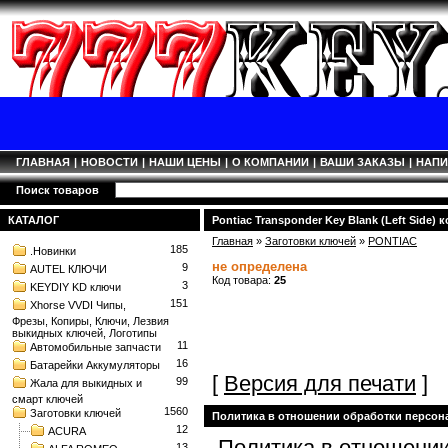
ГЛАВНАЯ
|
НОВОСТИ
|
НАШИ ЦЕНЫ
|
О КОМПАНИИ
|
ВАШИ ЗАКАЗЫ
|
НАП
Поиск товаров
КАТАЛОГ
Pontiac Transponder Key Blank (Left Side) к
Главная
»
Заготовки ключей
»
PONTIAC
185
.Новинки
не определена
9
AUTEL КЛЮЧИ
Код товара:
25
3
KEYDIY KD ключи
151
Xhorse VVDI Чипы,
Фрезы, Копиры, Ключи, Лезвия
выкидных ключей, Логотипы
11
Автомобильные запчасти
16
Батарейки Аккумуляторы
[
Версия для печати
]
99
Жала для выкидных и
смарт ключей
1560
Заготовки ключей
Политика в отношении обработки персо
12
ACURA
Политика в отношении
13