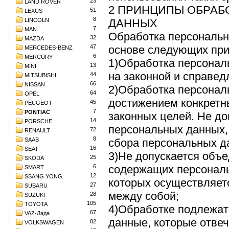
23
LAND ROVER
2 ПРИНЦИПЫ ОБРАБ
51
LEXUS
8
LINCOLN
ДАННЫХ
7
MAN
Обработка персональн
32
MAZDA
47
основе следующих при
MERCEDES-BENZ
6
MERCURY
1)Обработка персонал
13
MINI
на законной и справед
44
MITSUBISHI
66
NISSAN
2)Обработка персонал
64
OPEL
достижением конкретн
45
PEUGEOT
7
PONTIAC
законных целей. Не до
14
PORSCHE
персональных данных,
72
RENAULT
8
SAAB
сбора персональных д
16
SEAT
3)Не допускается объе
25
SKODA
6
содержащих персональ
SMART
12
SSANG YONG
которых осуществляет
27
SUBARU
между собой;
28
SUZUKI
105
TOYOTA
4)Обработке подлежат
67
VAZ-Лада
данные, которые отвеч
82
VOLKSWAGEN