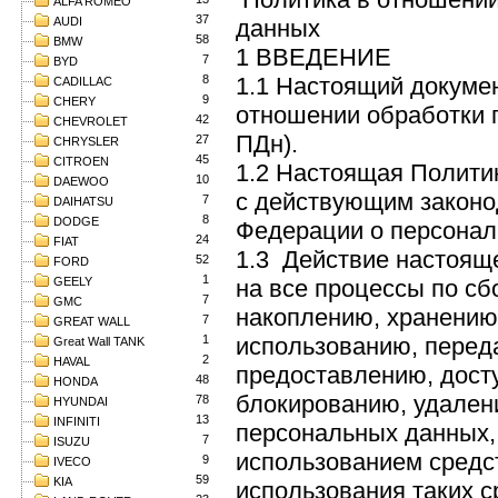
ALFA ROMEO
37
AUDI
данных
58
BMW
1 ВВЕДЕНИЕ
7
BYD
8
1.1 Настоящий докумен
CADILLAC
9
CHERY
отношении обработки 
42
CHEVROLET
ПДн).
27
CHRYSLER
45
CITROEN
1.2 Настоящая Политик
10
DAEWOO
с действующим законо
7
DAIHATSU
8
DODGE
Федерации о персонал
24
FIAT
1.3 Действие настоящ
52
FORD
1
GEELY
на все процессы по сб
7
GMC
накоплению, хранению
7
GREAT WALL
1
использованию, перед
Great Wall TANK
2
HAVAL
предоставлению, досту
48
HONDA
блокированию, удален
78
HYUNDAI
13
INFINITI
персональных данных,
7
ISUZU
использованием средс
9
IVECO
59
KIA
использования таких с