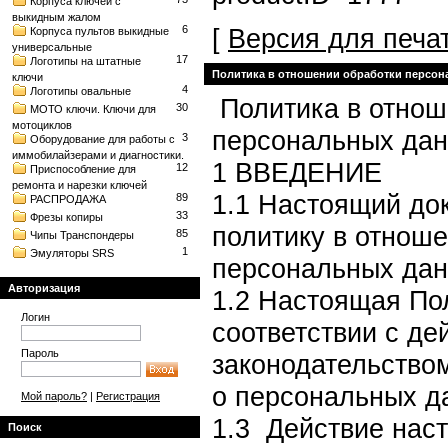
Корпуса ключей с
выкидным жалом
6
[
Версия для печа
Корпуса пультов выкидные
универсальные
17
Логотипы на штатные
Политика в отношении обработки персо
ключи
4
Логотипы овальные
Политика в отнош
30
МОТО ключи. Ключи для
мотоциклов
персональных да
3
Оборудование для работы с
иммобилайзерами и диагностики.
1 ВВЕДЕНИЕ
12
Приспособление для
ремонта и нарезки ключей
1.1 Настоящий до
89
РАСПРОДАЖА
33
Фрезы копиры
политику в отнош
85
Чипы Транспондеры
1
Эмуляторы SRS
персональных дан
Авторизация
1.2 Настоящая По
Логин
соответствии с д
Пароль
законодательство
о персональных д
Мой пароль?
|
Регистрация
1.3 Действие нас
Поиск