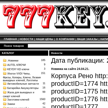
ГЛАВНАЯ
|
НОВОСТИ
|
НАШИ ЦЕНЫ
|
О КОМПАНИИ
|
ВАШИ ЗАКАЗЫ
|
НАП
Поиск товаров
КАТАЛОГ
Новости
Дата публикации: 
185
.Новинки
9
AUTEL КЛЮЧИ
3
Новинка на сайте 24.04.21.
KEYDIY KD ключи
151
Xhorse VVDI Чипы,
Корпуса Рено http:
Фрезы, Копиры, Ключи, Лезвия
выкидных ключей, Логотипы
productID=1774 htt
11
Автомобильные запчасти
16
Батарейки Аккумуляторы
productID=1775 htt
99
Жала для выкидных и
смарт ключей
productID=1776 htt
1560
Заготовки ключей
42
Замки
productID=1777
73