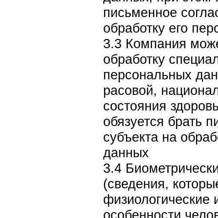
письменное согла
обработку его пе
3.3 Компания мож
обработку специа
персональных дан
расовой, национа
состояния здоров
обязуется брать п
субъекта на обраб
данных
3.4 Биометрическ
(сведения, которы
физиологические 
особенности челов