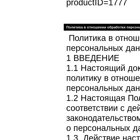
productID=1777
Политика в отношении обработки персо
Политика в отнош
персональных да
1 ВВЕДЕНИЕ
1.1 Настоящий до
политику в отнош
персональных дан
1.2 Настоящая По
соответствии с д
законодательство
о персональных д
1.3 Действие нас