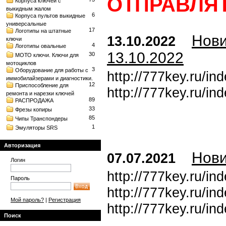
ОТПРАВЛЯТ
Корпуса ключей с
выкидным жалом
6
Корпуса пультов выкидные
универсальные
17
Логотипы на штатные
Нови
13.10.2022
ключи
4
Логотипы овальные
13.10.2022
30
МОТО ключи. Ключи для
мотоциклов
3
Оборудование для работы с
http://777key.ru/i
иммобилайзерами и диагностики.
12
Приспособление для
http://777key.ru/i
ремонта и нарезки ключей
89
РАСПРОДАЖА
33
Фрезы копиры
85
Чипы Транспондеры
1
Эмуляторы SRS
Авторизация
Нови
07.07.2021
Логин
http://777key.ru/i
Пароль
http://777key.ru/i
Мой пароль?
|
Регистрация
http://777key.ru/i
Поиск