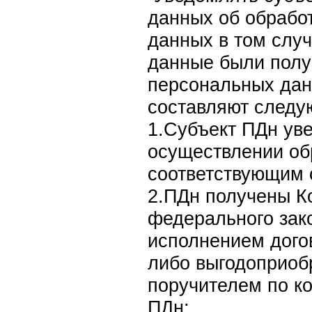
данных об обрабо
данных в том слу
данные были полу
персональных дан
составляют следу
1.Субъект ПДн ув
осуществлении об
соответствующим 
2.ПДн получены К
федерального зако
исполнением догов
либо выгодоприоб
поручителем по ко
ПДн;