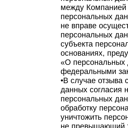
между Компанией 
персональных дан
не вправе осущес
персональных дан
субъекта персона
основаниях, пре
«О персональных 
федеральными за
•В случае отзыва
данных согласия н
персональных дан
обработку персон
уничтожить персо
не превышающий т