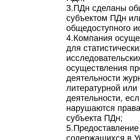
3.ПДн сделаны о
субъектом ПДн ил
общедоступного и
4.Компания осуще
для статистически
исследовательски
осуществления п
деятельности жур
литературной или 
деятельности, есл
нарушаются права
субъекта ПДн;
5.Предоставление
содержащихся в У