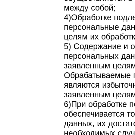
между собой;
4)Обработке подле
персональные дан
целям их обработк
5) Содержание и 
персональных дан
заявленным целям
Обрабатываемые 
являются избыточ
заявленным целям
6)При обработке 
обеспечивается т
данных, их достат
необходимых случ