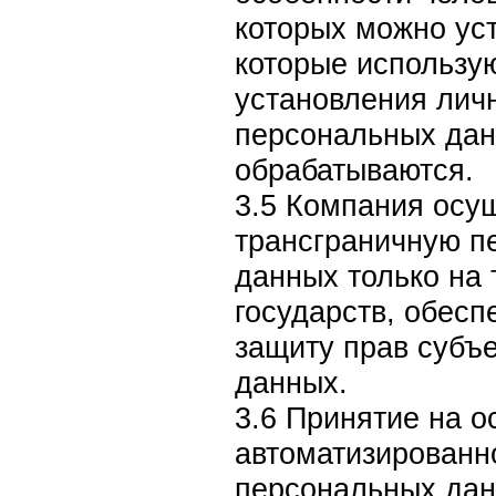
которых можно уст
которые использу
установления лич
персональных дан
обрабатываются.
3.5 Компания осу
трансграничную п
данных только на
государств, обес
защиту прав субъ
данных.
3.6 Принятие на 
автоматизированн
персональных дан