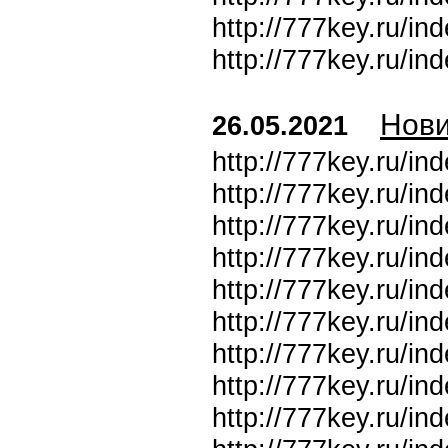
http://777key.ru/i
http://777key.ru/i
Нови
26.05.2021
http://777key.ru/i
http://777key.ru/i
http://777key.ru/i
http://777key.ru/i
http://777key.ru/i
http://777key.ru/i
http://777key.ru/i
http://777key.ru/i
http://777key.ru/i