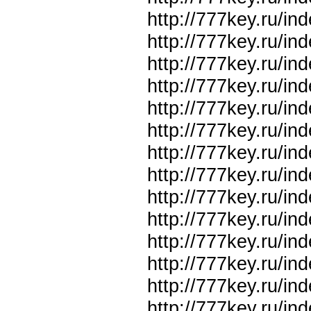
http://777key.ru/i
http://777key.ru/i
http://777key.ru/i
http://777key.ru/i
http://777key.ru/i
http://777key.ru/i
http://777key.ru/i
http://777key.ru/i
http://777key.ru/i
http://777key.ru/i
http://777key.ru/i
http://777key.ru/i
http://777key.ru/i
http://777key.ru/i