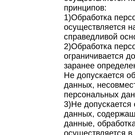
принципов:
1)Обработка перс
осуществляется на
справедливой осн
2)Обработка перс
ограничивается д
заранее определе
Не допускается о
данных, несовмес
персональных дан
3)Не допускается
данных, содержа
данные, обработк
осуществляется в