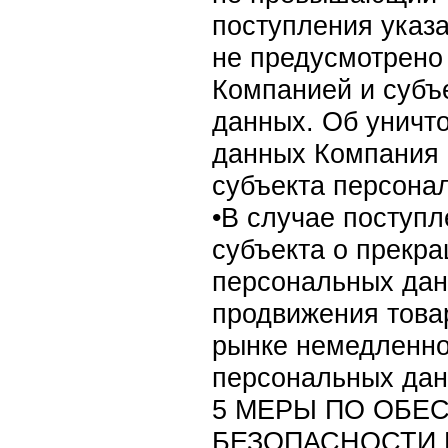
поступления указа
не предусмотрено
Компанией и субъ
данных. Об уничт
данных Компания 
субъекта персона
•В случае поступ
субъекта о прекр
персональных дан
продвижения товар
рынке немедленно
персональных дан
5 МЕРЫ ПО ОБЕ
БЕЗОПАСНОСТИ