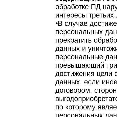
обработке ПД нар
интересы третьих 
•В случае достиже
персональных дан
прекратить обраб
данных и уничтож
персональные дан
превышающий трид
достижения цели 
данных, если ино
договором, сторон
выгодоприобретат
по которому являе
персональных да