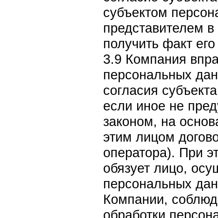
субъектом персон
представителем в
получить факт ег
3.9 Компания впра
персональных дан
согласия субъект
если иное не пре
законом, на основ
этим лицом догово
оператора). При э
обязует лицо, ос
персональных дан
Компании, соблюд
обработки персон