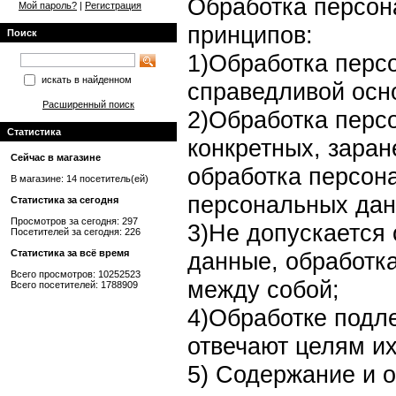
Обработка персон
Мой пароль?
|
Регистрация
принципов:
Поиск
1)Обработка перс
искать в найденном
справедливой осн
Расширенный поиск
2)Обработка перс
Статистика
конкретных, заран
Сейчас в магазине
обработка персон
В магазине: 14 посетитель(ей)
персональных дан
Статистика за сегодня
Просмотров за сегодня: 297
3)Не допускается
Посетителей за сегодня: 226
Статистика за всё время
данные, обработк
Всего просмотров: 10252523
между собой;
Всего посетителей: 1788909
4)Обработке подл
отвечают целям их
5) Содержание и 