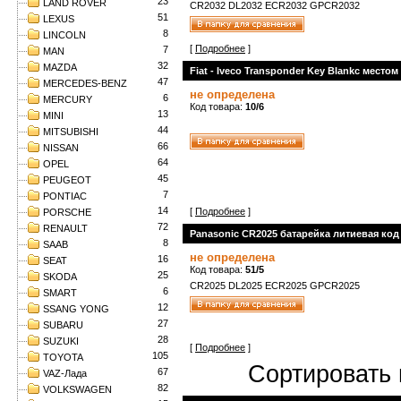
23
LAND ROVER
CR2032 DL2032 ECR2032 GPCR2032
51
LEXUS
8
LINCOLN
[
Подробнее
]
7
MAN
32
MAZDA
Fiat - Iveco Transponder Key Blankс местом
47
MERCEDES-BENZ
не определена
6
MERCURY
Код товара:
10/6
13
MINI
44
MITSUBISHI
66
NISSAN
64
OPEL
45
PEUGEOT
7
PONTIAC
14
[
Подробнее
]
PORSCHE
72
RENAULT
Panasonic CR2025 батарейка литиевая код 
8
SAAB
не определена
16
SEAT
Код товара:
51/5
25
SKODA
CR2025 DL2025 ECR2025 GPCR2025
6
SMART
12
SSANG YONG
27
SUBARU
28
SUZUKI
[
Подробнее
]
105
TOYOTA
Сортировать 
67
VAZ-Лада
82
VOLKSWAGEN