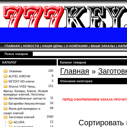
ГЛАВНАЯ
|
НОВОСТИ
|
НАШИ ЦЕНЫ
|
О КОМПАНИИ
|
ВАШИ ЗАКАЗЫ
|
НАП
Поиск товаров
КАТАЛОГ
Каталог товаров
Главная
»
Заготов
185
.Новинки
9
AUTEL КЛЮЧИ
3
Описание категории
KEYDIY KD ключи
151
Xhorse VVDI Чипы,
Фрезы, Копиры, Ключи, Лезвия
выкидных ключей, Логотипы
11
Автомобильные запчасти
ПЕРЕД ОФОРМЛЕНИЕМ ЗАКАЗА ПРОЧИТ
16
Батарейки Аккумуляторы
99
Жала для выкидных и
смарт ключей
1560
Заготовки ключей
Сортировать 
12
ACURA
13