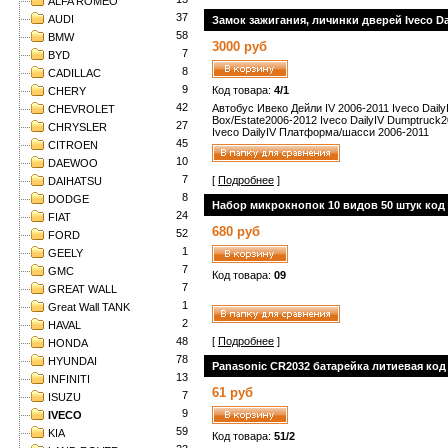
ALFA ROMEO
37
AUDI
Замок зажигания, личинки дверей Iveco Dai
58
BMW
3000 руб
7
BYD
8
CADILLAC
9
Код товара:
4/1
CHERY
42
Автобус Ивеко Дейли IV 2006-2011 Iveco Daily
CHEVROLET
Box/Estate2006-2012 Iveco DailyIV Dumptruck
27
CHRYSLER
Iveco DailyIV Платформа/шасси 2006-2011
45
CITROEN
10
DAEWOO
7
[
Подробнее
]
DAIHATSU
8
DODGE
Набор микрокнопок 10 видов 50 штук код 
24
FIAT
680 руб
52
FORD
1
GEELY
7
GMC
Код товара:
09
7
GREAT WALL
1
Great Wall TANK
2
HAVAL
48
[
Подробнее
]
HONDA
78
HYUNDAI
Panasonic CR2032 батарейка литиевая код 
13
INFINITI
61 руб
7
ISUZU
9
IVECO
59
KIA
Код товара:
51/2