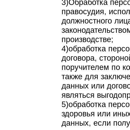
3)Обработка перс
правосудия, испол
должностного лиц
законодательство
производстве;
4)обработка перс
договора, стороно
поручителем по к
также для заключ
данных или догово
являться выгодоп
5)обработка перс
здоровья или ины
данных, если пол