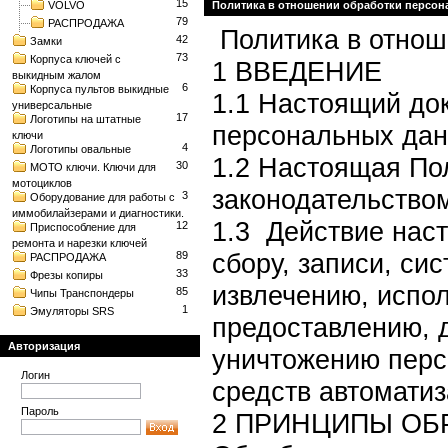
15
VOLVO
Политика в отношении обработки персо
79
РАСПРОДАЖА
Политика в отнош
42
Замки
73
Корпуса ключей с
1 ВВЕДЕНИЕ
выкидным жалом
6
Корпуса пультов выкидные
1.1 Настоящий до
универсальные
17
Логотипы на штатные
персональных дан
ключи
4
Логотипы овальные
1.2 Настоящая По
30
МОТО ключи. Ключи для
мотоциклов
законодательство
3
Оборудование для работы с
иммобилайзерами и диагностики.
1.3 Действие нас
12
Приспособление для
ремонта и нарезки ключей
сбору, записи, си
89
РАСПРОДАЖА
33
Фрезы копиры
извлечению, испо
85
Чипы Транспондеры
1
Эмуляторы SRS
предоставлению, 
Авторизация
уничтожению перс
Логин
средств автоматиз
Пароль
2 ПРИНЦИПЫ ОБ