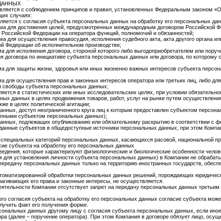
ДАННЫХ
вляется с соблюдением принципов и правил, установленных Федеральным законом «
щих случаях:
яется с согласия субъекта персональных данных на обработку его персональных да
ма для достижения целей, предусмотренных международным договором Российской Фе
Российской Федерации на оператора функций, полномочий и обязанностей;
 для осуществления правосудия, исполнения судебного акта, акта другого органа и
ой Федерации об исполнительном производстве;
а для исполнения договора, стороной которого либо выгодоприобретателем или поруч
я договора по инициативе субъекта персональных данных или договора, по которому
а для защиты жизни, здоровья или иных жизненно важных интересов субъекта персон
а для осуществления прав и законных интересов оператора или третьих лиц, либо дл
 и свободы субъекта персональных данных;
яется в статистических или иных исследовательских целях, при условии обязательно
ных данных в целях продвижения товаров, работ, услуг на рынке путем осуществлени
кже в целях политической агитации;
нных, доступ неограниченного круга лиц к которым предоставлен субъектом персонал
пными субъектом персональных данных);
анных, подлежащих опубликованию или обязательному раскрытию в соответствии с 
данные субъектов в общедоступные источники персональных данных, при этом Компан
 специальных категорий персональных данных, касающихся расовой, национальной пр
сие субъекта на обработку его персональных данных
едения, которые характеризуют физиологические и биологические особенности челове
м для установления личности субъекта персональных данных) в Компании не обрабат
передачу персональных данных только на территорию иностранных государств, обес
втоматизированной обработки персональных данных решений, порождающих юридическ
агивающих его права и законные интересы, не осуществляется.
деятельности Компании отсутствует запрет на передачу персональных данных третьим
ого согласия субъекта на обработку его персональных данных согласие субъекта мож
лучить факт его получения форме.
рсональных данных другому лицу с согласия субъекта персональных данных, если ино
ора (далее – поручение оператора). При этом Компания в договоре обязует лицо, ос