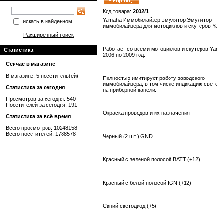
Код товара:
2002/1
Yamaha Иммобилайзер эмулятор.Эмулятор
искать в найденном
иммобилайзера для мотоциклов и скутеров Y
Расширенный поиск
Работает со всеми мотоциклов и скутеров Ya
Статистика
2006 по 2009 год.
Сейчас в магазине
В магазине: 5 посетитель(ей)
Полностью имитирует работу заводского
иммобилайзера, в том числе индикацию свет
Статистика за сегодня
на приборной панели.
Просмотров за сегодня: 540
Посетителей за сегодня: 191
Окраска проводов и их назначения
Статистика за всё время
Всего просмотров: 10248158
Всего посетителей: 1788578
Черный (2
шт.)
GND
Красный с
зеленой полосой
BATT (
+12
)
Красный с
белой полосой
IGN (
+12
)
Синий
светодиод (
+5
)