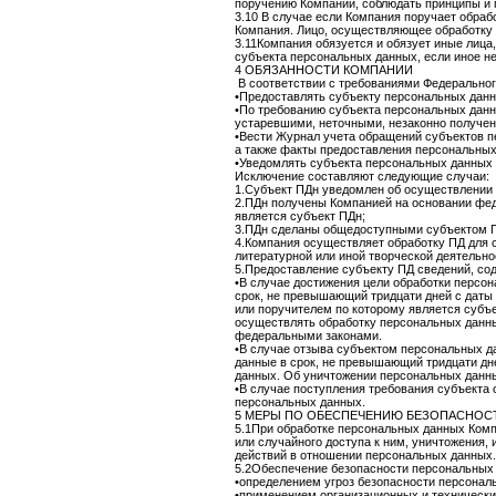
поручению Компании, соблюдать принципы и
3.10 В случае если Компания поручает обраб
Компания. Лицо, осуществляющее обработку 
3.11Компания обязуется и обязует иные лица
субъекта персональных данных, если иное н
4 ОБЯЗАННОСТИ КОМПАНИИ
В соответствии с требованиями Федерально
•Предоставлять субъекту персональных данн
•По требованию субъекта персональных данн
устаревшими, неточными, незаконно получен
•Вести Журнал учета обращений субъектов п
а также факты предоставления персональных
•Уведомлять субъекта персональных данных 
Исключение составляют следующие случаи:
1.Субъект ПДн уведомлен об осуществлении 
2.ПДн получены Компанией на основании феде
является субъект ПДн;
3.ПДн сделаны общедоступными субъектом П
4.Компания осуществляет обработку ПД для 
литературной или иной творческой деятельно
5.Предоставление субъекту ПД сведений, со
•В случае достижения цели обработки персо
срок, не превышающий тридцати дней с даты
или поручителем по которому является субъ
осуществлять обработку персональных данн
федеральными законами.
•В случае отзыва субъектом персональных д
данные в срок, не превышающий тридцати дн
данных. Об уничтожении персональных данн
•В случае поступления требования субъекта 
персональных данных.
5 МЕРЫ ПО ОБЕСПЕЧЕНИЮ БЕЗОПАСНОСТ
5.1При обработке персональных данных Ком
или случайного доступа к ним, уничтожения,
действий в отношении персональных данных.
5.2Обеспечение безопасности персональных д
•определением угроз безопасности персонал
•применением организационных и технически