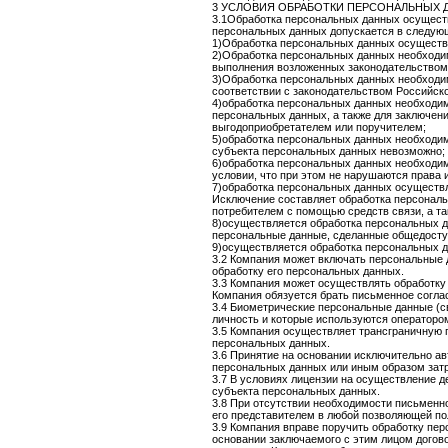
3 УСЛОВИЯ ОБРАБОТКИ ПЕРСОНАЛЬНЫХ 
3.1Обработка персональных данных осущест
персональных данных допускается в следую
1)Обработка персональных данных осуществл
2)Обработка персональных данных необходи
выполнения возложенных законодательством 
3)Обработка персональных данных необходима
соответствии с законодательством Российск
4)обработка персональных данных необходим
персональных данных, а также для заключени
выгодоприобретателем или поручителем;
5)обработка персональных данных необходим
субъекта персональных данных невозможно;
6)обработка персональных данных необходим
условии, что при этом не нарушаются права
7)обработка персональных данных осуществл
Исключение составляет обработка персональ
потребителем с помощью средств связи, а та
8)осуществляется обработка персональных да
персональные данные, сделанные общедосту
9)осуществляется обработка персональных д
3.2 Компания может включать персональные 
обработку его персональных данных.
3.3 Компания может осуществлять обработку
Компания обязуется брать письменное согла
3.4 Биометрические персональные данные (св
личность и которые используются операторо
3.5 Компания осуществляет трансграничную 
персональных данных.
3.6 Принятие на основании исключительно а
персональных данных или иным образом затр
3.7 В условиях лицензии на осуществление 
субъекта персональных данных.
3.8 При отсутствии необходимости письменн
его представителем в любой позволяющей по
3.9 Компания вправе поручить обработку пе
основании заключаемого с этим лицом догов