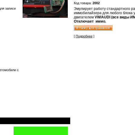
Код товара:
2002
ля записи
Эмулирует работу стандартного р
иммобилайзера для любого блока 
двигателем
VW
/
AUDI
(все виды И
Отключает иммо.
[
Подробнее
]
Автомобили с