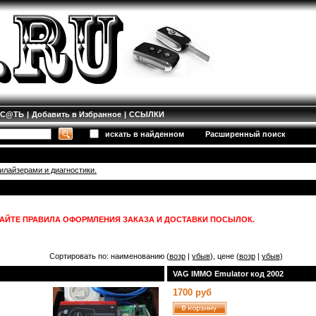
ИС@ТЬ
|
Добавить в Избранное
|
ССЫЛКИ
искать в найденном
Расширенный поиск
лайзерами и диагностики.
АЙТЕ ПРАВИЛА ОФОРМЛЕНИЯ ЗАКАЗА И ДОСТАВКИ ПОСЫЛОК.
Сортировать по: наименованию (
возр
|
убыв
), цене (
возр
|
убыв
)
VAG IMMO Emulator код 2002
1700 руб