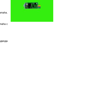
amaha.
maha с
одиода