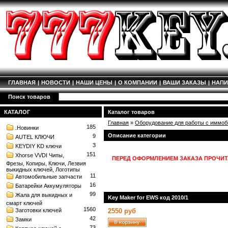
ГЛАВНАЯ
|
НОВОСТИ
|
НАШИ ЦЕНЫ
|
О КОМПАНИИ
|
ВАШИ ЗАКАЗЫ
|
НАП
Поиск товаров
КАТАЛОГ
Каталог товаров
Главная
»
Оборудование для работы с иммоби
185
.Новинки
Описание категории
9
AUTEL КЛЮЧИ
3
KEYDIY KD ключи
151
Xhorse VVDI Чипы,
ПЕРЕД ОФОРМЛЕНИЕМ ЗАКАЗА ПРОЧИТ
Фрезы, Копиры, Ключи, Лезвия
выкидных ключей, Логотипы
11
Автомобильные запчасти
16
Батарейки Аккумуляторы
99
Жала для выкидных и
Key Maker for EWS код 2010/1
смарт ключей
1560
Заготовки ключей
2550 руб
42
Замки
73