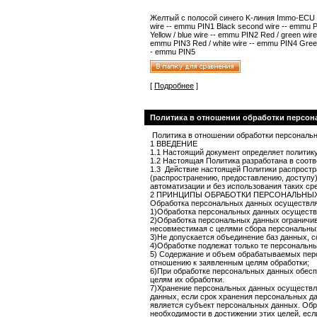
Желтый с
полосой
синего
K-
линия
Immo
-ECU
wire -- emmu PIN1 Black second wire -- emmu 
Yellow / blue wire -- emmu PIN2 Red / green wire
emmu PIN3 Red / white wire -- emmu PIN4 Green
- emmu PIN5
[
Подробнее
]
Политика в отношении обработки персо
Политика в отношении обработки персональ
1 ВВЕДЕНИЕ
1.1 Настоящий документ определяет политику
1.2 Настоящая Политика разработана в соот
1.3 Действие настоящей Политики распростра
(распространению, предоставлению, доступу
автоматизации и без использования таких ср
2 ПРИНЦИПЫ ОБРАБОТКИ ПЕРСОНАЛЬНЫ
Обработка персональных данных осуществля
1)Обработка персональных данных осуществл
2)Обработка персональных данных ограничив
несовместимая с целями сбора персональны
3)Не допускается объединение баз данных, 
4)Обработке подлежат только те персональны
5) Содержание и объем обрабатываемых пер
отношению к заявленным целям обработки;
6)При обработке персональных данных обесп
целям их обработки.
7)Хранение персональных данных осуществля
данных, если срок хранения персональных д
является субъект персональных данных. Обр
необходимости в достижении этих целей, ес