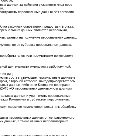
 законом.
ных данных за действия указанного лица несет
ей.
пространять персональные данные без согласия
 на законных основаниях предоставить отказ.
персональных данных являются неполными,
ьных данных на получение персональных данных,
лучены не от субъекта персональных данных.
оприобретателем или поручителем по которому
ьной деятельности журналиста либо научной,
ьих лиц.
тожить соответствующие персональные данные в
ором, стороной которого, выгодоприобретателем
ьных данных либо если Компания не вправе
52-ФЗ «О персональных данных» или другими
ональных данных и уничтожить персональные
 между Компанией и субъектом персональных
услуг на рынке немедленно прекратить обработку
ащиты персональных данных от неправомерного
ных данных, а также от иных неправомерных
рмационных системах персональных данных,