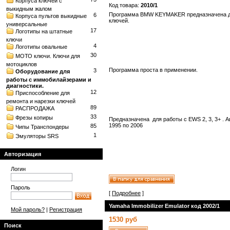
Корпуса ключей с
Код товара:
2010/1
выкидным жалом
Программа BMW KEYMAKER предназначена д
6
Корпуса пультов выкидные
ключей.
универсальные
17
Логотипы на штатные
ключи
4
Логотипы овальные
30
МОТО ключи. Ключи для
мотоциклов
Программа проста в применении.
3
Оборудование для
работы с иммобилайзерами и
диагностики.
12
Приспособление для
ремонта и нарезки ключей
89
РАСПРОДАЖА
33
Фрезы копиры
Предназначена для работы с EWS 2, 3, 3+ . 
1995 по 2006
85
Чипы Транспондеры
1
Эмуляторы SRS
Авторизация
Логин
Пароль
[
Подробнее
]
Yamaha Immobilizer Emulator код 2002/1
Мой пароль?
|
Регистрация
1530 руб
Поиск