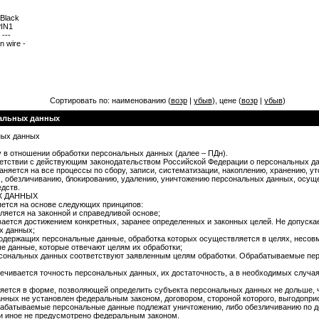
Black
PIN1
 ---
 wire -
Сортировать по: наименованию (
возр
|
убыв
), цене (
возр
|
убыв
)
нальных данных
ных данных
 в отношении обработки персональных данных (далее – ПДн).
ветствии с действующим законодательством Российской Федерации о персональных д
няется на все процессы по сбору, записи, систематизации, накоплению, хранению, у
), обезличиванию, блокированию, удалению, уничтожению персональных данных, осу
едств.
Х ДАННЫХ
ется на основе следующих принципов:
яется на законной и справедливой основе;
ается достижением конкретных, заранее определенных и законных целей. Не допуска
х данных;
содержащих персональные данные, обработка которых осуществляется в целях, несов
е данные, которые отвечают целям их обработки;
сональных данных соответствуют заявленным целям обработки. Обрабатываемые пе
ечивается точность персональных данных, их достаточность, а в необходимых случа
ется в форме, позволяющей определить субъекта персональных данных не дольше, ч
анных не установлен федеральным законом, договором, стороной которого, выгодопри
абатываемые персональные данные подлежат уничтожению, либо обезличиванию по до
ли иное не предусмотрено федеральным законом.