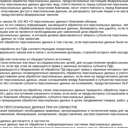
 правила обработки персональных данных, предусмотренные настоящим Федеральным
отку персональных данных другому лицу, ответственность перед субъектом персональ
персональных данных по поручению Компании, несет ответственность перед Компани
, получившие доступ к персональным данным, не раскрывать третьим лицам и не рас
е предусмотрено федеральным законом.
го закона № 152-ФЗ «О персональных данных» Компания обязана:
ых по его запросу информацию, касающуюся обработки его персональных данных, либо
ых уточнять обрабатываемые персональные данные, блокировать или удалять, если 
ными или не являются необходимыми для заявленной цели обработки.
ерсональных данных, в котором должны фиксироваться запросы субъектов персонал
 данных по этим запросам.
об обработке персональных данных в том случае, если персональные данные были по
обработки его ПДн соответствующим оператором;
рального закона или в связи с исполнением договора, стороной которого либо выгод
Дн или получены из общедоступного источника;
статистических или иных исследовательских целей, для осуществления профессионал
сти, если при этом не нарушаются права и законные интересы субъекта ПДн;
держащихся в Уведомлении об обработке ПД нарушает права и законные интересы трет
нальных данных незамедлительно прекратить обработку персональных данных и унич
 достижения цели обработки персональных данных, если иное не предусмотрено догов
ект персональных данных, иным соглашением между Компанией и субъектом персонал
ых без согласия субъекта персональных данных на основаниях, предусмотренных №1
анных согласия на обработку своих персональных данных прекратить обработку перс
ей с даты поступления указанного отзыва, если иное не предусмотрено соглашением
ых Компания обязана уведомить субъекта персональных данных.
о прекращении обработки персональных данных в целях продвижения товаров, работ, 
И ПЕРСОНАЛЬНЫХ ДАННЫХ ПРИ ИХ ОБРАБОТКЕ
пания принимает необходимые правовые, организационные и технические меры для з
 изменения, блокирования, копирования, предоставления, распространения персональ
анных достигается, в частности:
ьных данных при их обработке в информационных системах персональных данных;
х мер по обеспечению безопасности персональных данных при их обработке в инфо