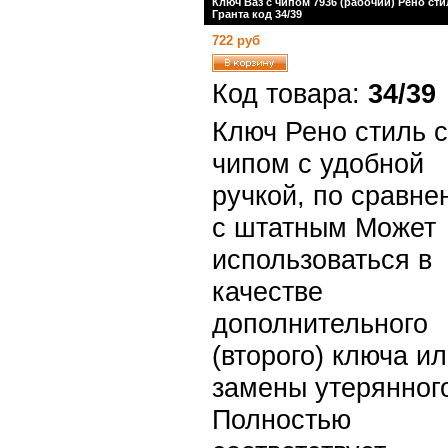
Ключ Ваз с чипом 7936 (рабочий) Рено с
Гранта код 34/39
722 руб
Код товара:
34/39
Ключ Рено стиль с
чипом с удобной
ручкой, по сравне
с штатным Может
использоваться в
качестве
дополнительного
(второго) ключа и
замены утерянног
Полностью