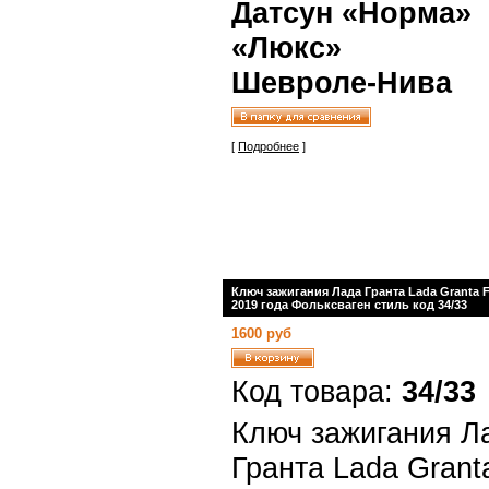
Датсун «Норма»
«Люкс»
Шевроле-Нива
[
Подробнее
]
Ключ зажигания Лада Гранта Lada Granta 
2019 года Фольксваген стиль код 34/33
1600 руб
Код товара:
34/33
Ключ зажигания Л
Гранта Lada Grant