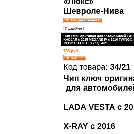
«Люкс»
Шевроле-Нива
[
Подробнее
]
Чип ключ оригинал для автомобилей LADA
KADJAR с 2015 MEGANE IV с 2016 TWINGO III
7939M HITAG AES код 34/21
765 руб
Код товара:
34/21
Чип ключ оригин
для автомобиле
LADA VESTA с 20
X-RAY с 2016