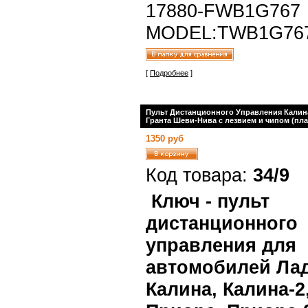
17880-FWB1G767
MODEL:TWB1G76
[
Подробнее
]
Пульт Дистанционного Управления Калин
Гранта Шеви-Нива с лезвием и чипом (пла
1350 руб
Код товара:
34/9
Ключ - пульт
дистанционного
управления для
автомобилей Лад
Калина, Калина-2