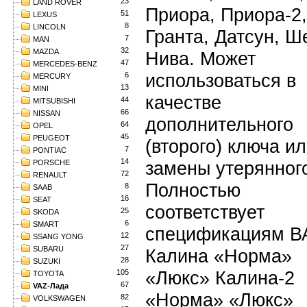
23
LAND ROVER
Приора, Приора-2,
51
LEXUS
8
LINCOLN
Гранта, Датсун, Ш
7
MAN
32
MAZDA
Нива. Может
47
MERCEDES-BENZ
использоваться в
6
MERCURY
13
MINI
качестве
44
MITSUBISHI
66
NISSAN
дополнительного
64
OPEL
45
PEUGEOT
(второго) ключа и
7
PONTIAC
14
замены утерянног
PORSCHE
72
RENAULT
Полностью
8
SAAB
16
SEAT
соответствует
25
SKODA
6
SMART
спецификациям В
12
SSANG YONG
27
SUBARU
Калина «Норма»
28
SUZUKI
«Люкс» Калина-2
105
TOYOTA
67
VAZ-Лада
«Норма» «Люкс»
82
VOLKSWAGEN