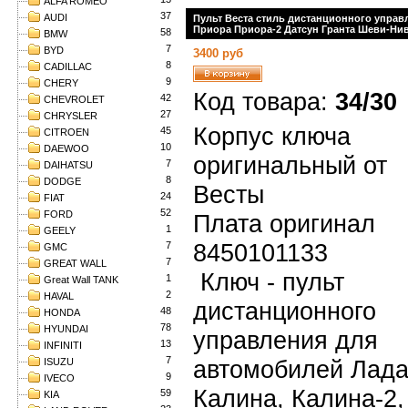
ALFA ROMEO
37
AUDI
Пульт Веста стиль дистанционного управ
Приора Приора-2 Датсун Гранта Шеви-Нив
58
BMW
7
BYD
3400 руб
8
CADILLAC
9
CHERY
Код товара:
34/30
42
CHEVROLET
27
CHRYSLER
Корпус ключа
45
CITROEN
10
DAEWOO
оригинальный от
7
DAIHATSU
8
DODGE
Весты
24
FIAT
52
FORD
Плата оригинал
1
GEELY
8450101133
7
GMC
7
GREAT WALL
Ключ - пульт
1
Great Wall TANK
2
HAVAL
дистанционного
48
HONDA
78
HYUNDAI
управления для
13
INFINITI
7
автомобилей Лада
ISUZU
9
IVECO
Калина, Калина-2,
59
KIA