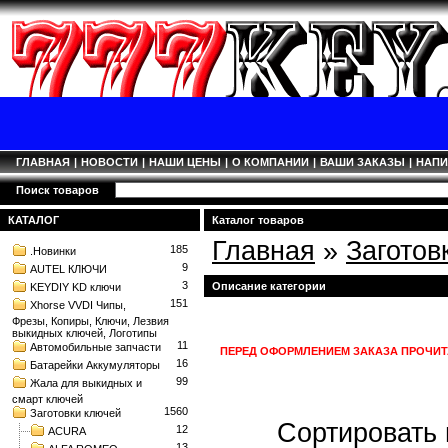
ГЛАВНАЯ
|
НОВОСТИ
|
НАШИ ЦЕНЫ
|
О КОМПАНИИ
|
ВАШИ ЗАКАЗЫ
|
НАП
Поиск товаров
КАТАЛОГ
Каталог товаров
Главная
»
Заготов
185
.Новинки
9
AUTEL КЛЮЧИ
3
Описание категории
KEYDIY KD ключи
151
Xhorse VVDI Чипы,
Фрезы, Копиры, Ключи, Лезвия
выкидных ключей, Логотипы
11
Автомобильные запчасти
ПЕРЕД ОФОРМЛЕНИЕМ ЗАКАЗА ПРОЧИТ
16
Батарейки Аккумуляторы
99
Жала для выкидных и
смарт ключей
1560
Заготовки ключей
Сортировать 
12
ACURA
13