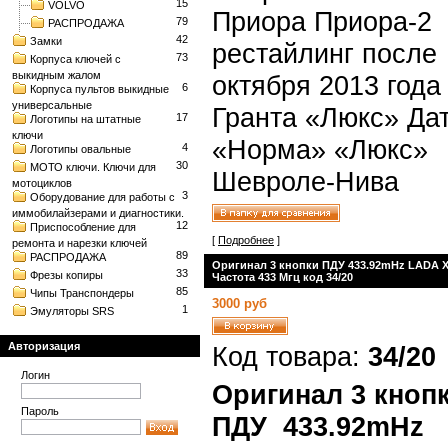
15
VOLVO
Приора Приора-2
79
РАСПРОДАЖА
42
Замки
рестайлинг после
73
Корпуса ключей с
выкидным жалом
октября 2013 года
6
Корпуса пультов выкидные
универсальные
Гранта «Люкс» Да
17
Логотипы на штатные
ключи
«Норма» «Люкс»
4
Логотипы овальные
30
МОТО ключи. Ключи для
Шевроле-Нива
мотоциклов
3
Оборудование для работы с
иммобилайзерами и диагностики.
12
Приспособление для
[
Подробнее
]
ремонта и нарезки ключей
89
РАСПРОДАЖА
Оригинал 3 кнопки ПДУ 433.92mHz LADA X
33
Фрезы копиры
Частота 433 Мгц код 34/20
85
Чипы Транспондеры
3000 руб
1
Эмуляторы SRS
Авторизация
Код товара:
34/20
Логин
Оригинал 3 кноп
Пароль
ПДУ 433.92mHz