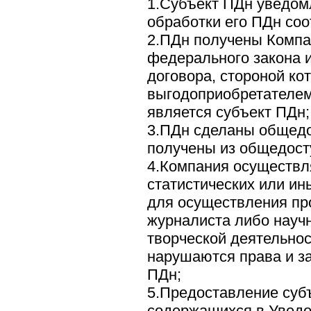
1.Субъект ПДн уведом
обработки его ПДн со
2.ПДн получены Компа
федерального закона и
договора, стороной ко
выгодоприобретателем
является субъект ПДн;
3.ПДн сделаны общед
получены из общедосту
4.Компания осуществл
статистических или ин
для осуществления пр
журналиста либо научн
творческой деятельнос
нарушаются права и з
ПДн;
5.Предоставление суб
содержащихся в Уведо