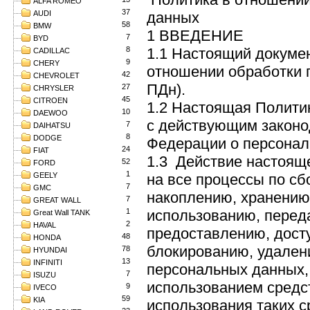
ALFA ROMEO
37
AUDI
данных
58
BMW
1 ВВЕДЕНИЕ
7
BYD
8
1.1 Настоящий докумен
CADILLAC
9
CHERY
отношении обработки 
42
CHEVROLET
ПДн).
27
CHRYSLER
45
CITROEN
1.2 Настоящая Политик
10
DAEWOO
с действующим законо
7
DAIHATSU
8
DODGE
Федерации о персонал
24
FIAT
1.3 Действие настоящ
52
FORD
1
GEELY
на все процессы по сб
7
GMC
накоплению, хранению
7
GREAT WALL
1
использованию, перед
Great Wall TANK
2
HAVAL
предоставлению, досту
48
HONDA
блокированию, удален
78
HYUNDAI
13
INFINITI
персональных данных,
7
ISUZU
использованием средс
9
IVECO
59
KIA
использования таких с