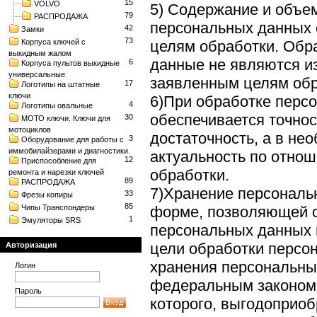
15
VOLVO
5) Содержание и объ
79
РАСПРОДАЖА
персональных данных 
42
Замки
73
Корпуса ключей с
целям обработки. Об
выкидным жалом
данные не являются и
6
Корпуса пультов выкидные
универсальные
заявленным целям обр
17
Логотипы на штатные
ключи
6)При обработке перс
4
Логотипы овальные
обеспечивается точнос
30
МОТО ключи. Ключи для
мотоциклов
достаточность, а в не
3
Оборудование для работы с
иммобилайзерами и диагностики.
актуальность по отно
12
Приспособление для
обработки.
ремонта и нарезки ключей
89
РАСПРОДАЖА
7)Хранение персональ
33
Фрезы копиры
85
Чипы Транспондеры
форме, позволяющей о
1
Эмуляторы SRS
персональных данных 
цели обработки персо
Авторизация
хранения персональны
Логин
федеральным законом,
Пароль
которого, выгодоприоб