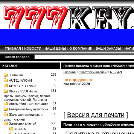
ГЛАВНАЯ
|
НОВОСТИ
|
НАШИ ЦЕНЫ
|
О КОМПАНИИ
|
ВАШИ ЗАКАЗЫ
|
НАП
Поиск товаров
КАТАЛОГ
Лезвие вставка в смарт ключ NISSAN с чип
Главная
»
Заготовки ключей
»
NISSAN
185
.Новинки
не определена
9
AUTEL КЛЮЧИ
Код товара:
22/29
3
KEYDIY KD ключи
151
Xhorse VVDI Чипы,
Фрезы, Копиры, Ключи, Лезвия
выкидных ключей, Логотипы
11
Автомобильные запчасти
16
Батарейки Аккумуляторы
[
Версия для печати
]
99
Жала для выкидных и
смарт ключей
1560
Заготовки ключей
Политика в отношении обработки персо
12
ACURA
Политика в отношении
13