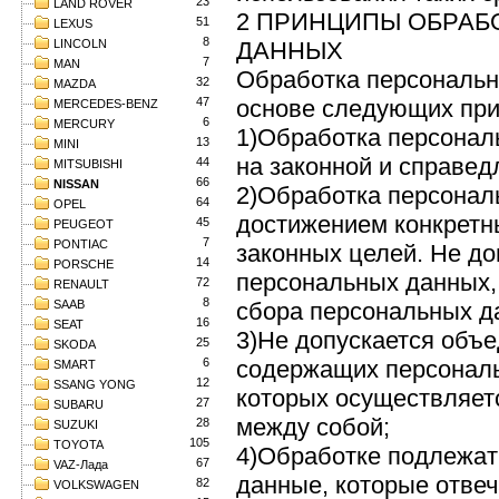
23
LAND ROVER
2 ПРИНЦИПЫ ОБРАБ
51
LEXUS
8
LINCOLN
ДАННЫХ
7
MAN
Обработка персональн
32
MAZDA
47
основе следующих при
MERCEDES-BENZ
6
MERCURY
1)Обработка персонал
13
MINI
на законной и справед
44
MITSUBISHI
66
NISSAN
2)Обработка персонал
64
OPEL
достижением конкретн
45
PEUGEOT
7
PONTIAC
законных целей. Не до
14
PORSCHE
персональных данных,
72
RENAULT
8
SAAB
сбора персональных д
16
SEAT
3)Не допускается объе
25
SKODA
6
содержащих персональ
SMART
12
SSANG YONG
которых осуществляет
27
SUBARU
между собой;
28
SUZUKI
105
TOYOTA
4)Обработке подлежат
67
VAZ-Лада
данные, которые отвеч
82
VOLKSWAGEN