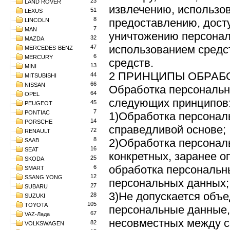
23
LAND ROVER
извлечению, использо
51
LEXUS
8
предоставлению, дост
LINCOLN
7
MAN
уничтожению персонал
32
MAZDA
использованием средст
47
MERCEDES-BENZ
6
MERCURY
средств.
13
MINI
2 ПРИНЦИПЫ ОБРАБ
44
MITSUBISHI
66
NISSAN
Обработка персональн
64
OPEL
следующих принципов
45
PEUGEOT
7
PONTIAC
1)Обработка персонал
14
PORSCHE
справедливой основе;
72
RENAULT
8
2)Обработка персонал
SAAB
16
SEAT
конкретных, заранее о
25
SKODA
обработка персональн
6
SMART
12
SSANG YONG
персональных данных;
27
SUBARU
3)Не допускается объ
28
SUZUKI
105
TOYOTA
персональные данные,
67
VAZ-Лада
несовместных между с
82
VOLKSWAGEN