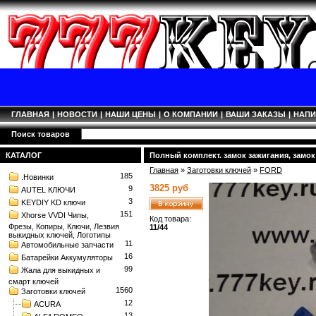
ГЛАВНАЯ
|
НОВОСТИ
|
НАШИ ЦЕНЫ
|
О КОМПАНИИ
|
ВАШИ ЗАКАЗЫ
|
НАП
Поиск товаров
КАТАЛОГ
Полный комплект. замок зажигания, замок
Главная
»
Заготовки ключей
»
FORD
185
.Новинки
3825 руб
9
AUTEL КЛЮЧИ
3
KEYDIY KD ключи
151
Xhorse VVDI Чипы,
Код товара:
Фрезы, Копиры, Ключи, Лезвия
11/44
выкидных ключей, Логотипы
11
Автомобильные запчасти
16
Батарейки Аккумуляторы
99
Жала для выкидных и
смарт ключей
1560
Заготовки ключей
12
ACURA
13