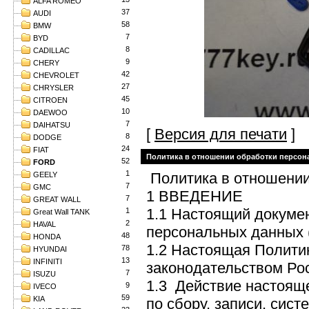
ALFA ROMEO
37
AUDI
58
BMW
7
BYD
8
CADILLAC
9
CHERY
42
CHEVROLET
27
CHRYSLER
45
CITROEN
10
DAEWOO
7
DAIHATSU
[
Версия для печати
]
8
DODGE
24
FIAT
Политика в отношении обработки персо
52
FORD
1
Политика в отношении
GEELY
7
GMC
1 ВВЕДЕНИЕ
7
GREAT WALL
1.1 Настоящий докуме
1
Great Wall TANK
2
HAVAL
персональных данных 
48
HONDA
1.2 Настоящая Полити
78
HYUNDAI
13
INFINITI
законодательством Ро
7
ISUZU
1.3 Действие настоящ
9
IVECO
59
KIA
по сбору, записи, сис