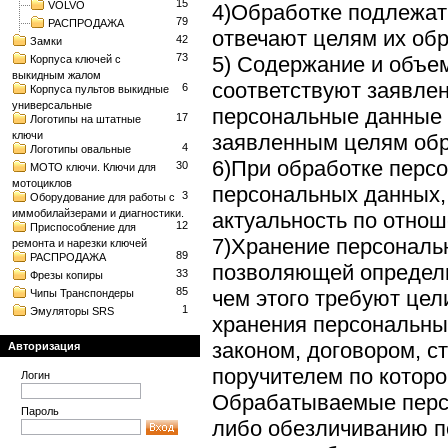
15
VOLVO
4)Обработке подлежат
79
РАСПРОДАЖА
отвечают целям их обр
42
Замки
73
5) Содержание и объе
Корпуса ключей с
выкидным жалом
соответствуют заявле
6
Корпуса пультов выкидные
универсальные
персональные данные 
17
Логотипы на штатные
ключи
заявленным целям обр
4
Логотипы овальные
6)При обработке перс
30
МОТО ключи. Ключи для
мотоциклов
персональных данных, 
3
Оборудование для работы с
иммобилайзерами и диагностики.
актуальность по отно
12
Приспособление для
7)Хранение персональ
ремонта и нарезки ключей
89
РАСПРОДАЖА
позволяющей определи
33
Фрезы копиры
85
чем этого требуют цел
Чипы Транспондеры
1
Эмуляторы SRS
хранения персональны
законом, договором, с
Авторизация
поручителем по котор
Логин
Обрабатываемые перс
Пароль
либо обезличиванию п