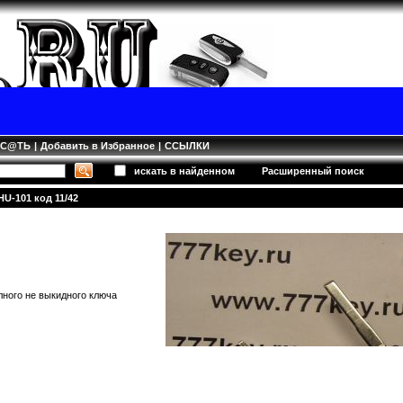
ИС@ТЬ
|
Добавить в Избранное
|
ССЫЛКИ
искать в найденном
Расширенный поиск
U-101 код 11/42
лного не выкидного ключа