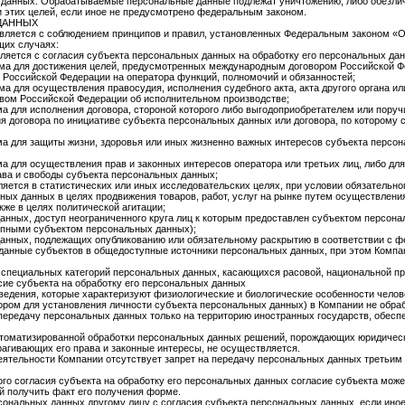
 данных. Обрабатываемые персональные данные подлежат уничтожению, либо обезлич
и этих целей, если иное не предусмотрено федеральным законом.
ДАННЫХ
вляется с соблюдением принципов и правил, установленных Федеральным законом «
щих случаях:
яется с согласия субъекта персональных данных на обработку его персональных да
ма для достижения целей, предусмотренных международным договором Российской Фе
Российской Федерации на оператора функций, полномочий и обязанностей;
 для осуществления правосудия, исполнения судебного акта, акта другого органа и
твом Российской Федерации об исполнительном производстве;
а для исполнения договора, стороной которого либо выгодоприобретателем или поруч
я договора по инициативе субъекта персональных данных или договора, по которому
а для защиты жизни, здоровья или иных жизненно важных интересов субъекта персон
а для осуществления прав и законных интересов оператора или третьих лиц, либо д
ава и свободы субъекта персональных данных;
яется в статистических или иных исследовательских целях, при условии обязательно
ных данных в целях продвижения товаров, работ, услуг на рынке путем осуществлени
кже в целях политической агитации;
нных, доступ неограниченного круга лиц к которым предоставлен субъектом персонал
пными субъектом персональных данных);
анных, подлежащих опубликованию или обязательному раскрытию в соответствии с 
данные субъектов в общедоступные источники персональных данных, при этом Компан
 специальных категорий персональных данных, касающихся расовой, национальной пр
сие субъекта на обработку его персональных данных
ведения, которые характеризуют физиологические и биологические особенности челов
тором для установления личности субъекта персональных данных) в Компании не обра
передачу персональных данных только на территорию иностранных государств, обес
втоматизированной обработки персональных данных решений, порождающих юридическ
агивающих его права и законные интересы, не осуществляется.
деятельности Компании отсутствует запрет на передачу персональных данных третьим
ого согласия субъекта на обработку его персональных данных согласие субъекта мож
й получить факт его получения форме.
рсональных данных другому лицу с согласия субъекта персональных данных, если ин