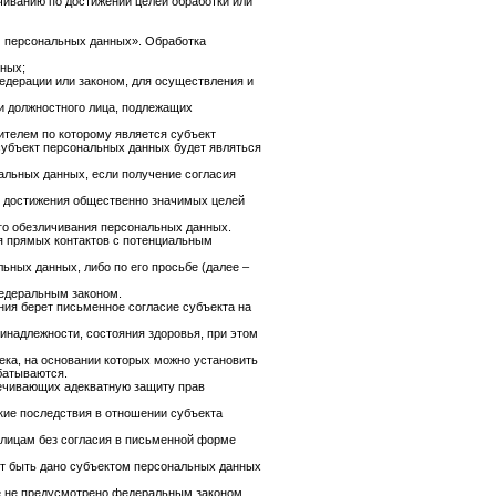
иванию по достижении целей обработки или
О персональных данных». Обработка
нных;
дерации или законом, для осуществления и
ли должностного лица, подлежащих
ителем по которому является субъект
 субъект персональных данных будет являться
альных данных, если получение согласия
ля достижения общественно значимых целей
го обезличивания персональных данных.
я прямых контактов с потенциальным
ьных данных, либо по его просьбе (далее –
федеральным законом.
ия берет письменное согласие субъекта на
инадлежности, состояния здоровья, при этом
ека, на основании которых можно установить
батываются.
печивающих адекватную защиту прав
ие последствия в отношении субъекта
 лицам без согласия в письменной форме
ет быть дано субъектом персональных данных
ое не предусмотрено федеральным законом,