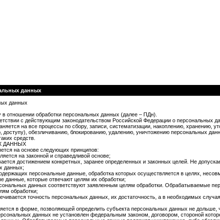
нальных данных
ных данных
 в отношении обработки персональных данных (далее – ПДн).
ветствии с действующим законодательством Российской Федерации о персональных д
няется на все процессы по сбору, записи, систематизации, накоплению, хранению, у
, доступу), обезличиванию, блокированию, удалению, уничтожению персональных да
таких средств.
Х ДАННЫХ
ется на основе следующих принципов:
яется на законной и справедливой основе;
ается достижением конкретных, заранее определенных и законных целей. Не допуска
х данных;
содержащих персональные данные, обработка которых осуществляется в целях, несов
е данные, которые отвечают целям их обработки;
сональных данных соответствуют заявленным целям обработки. Обрабатываемые пе
лям обработки;
ечивается точность персональных данных, их достаточность, а в необходимых случая
ется в форме, позволяющей определить субъекта персональных данных не дольше, ч
ерсональных данных не установлен федеральным законом, договором, стороной котор