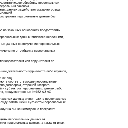
 осуществляющее обработку персональных
деральным законом.
ных данных за действия указанного лица
мпанией.
пространять персональные данные без
о на законных основаниях предоставить
персональных данных являются неполными,
ьных данных на получение персональных
лучены не от субъекта персональных
оприобретателем или поручителем по
ьной деятельности журналиста либо научной,
ьих лиц.
тожить соответствующие персональные
но договором, стороной которого,
й и субъектом персональных данных либо
ниях, предусмотренных №152-ФЗ «О
ональных данных и уничтожить персональные
 между Компанией и субъектом персональных
услуг на рынке немедленно прекратить
ащиты персональных данных от
ения персональных данных, а также от иных