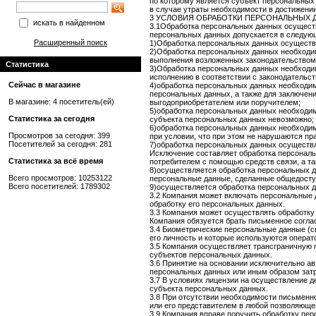
по которому является субъект персональных
в случае утраты необходимости в достижени
3 УСЛОВИЯ ОБРАБОТКИ ПЕРСОНАЛЬНЫХ 
искать в найденном
3.1Обработка персональных данных осущест
персональных данных допускается в следую
Расширенный поиск
1)Обработка персональных данных осуществл
2)Обработка персональных данных необходи
выполнения возложенных законодательством 
Статистика
3)Обработка персональных данных необходима
исполнению в соответствии с законодательс
Сейчас в магазине
4)обработка персональных данных необходим
персональных данных, а также для заключени
В магазине: 4 посетитель(ей)
выгодоприобретателем или поручителем;
5)обработка персональных данных необходим
Статистика за сегодня
субъекта персональных данных невозможно;
6)обработка персональных данных необходим
Просмотров за сегодня: 399
при условии, что при этом не нарушаются пр
Посетителей за сегодня: 281
7)обработка персональных данных осуществл
Исключение составляет обработка персональ
Статистика за всё время
потребителем с помощью средств связи, а та
8)осуществляется обработка персональных да
Всего просмотров: 10253122
персональные данные, сделанные общедосту
Всего посетителей: 1789302
9)осуществляется обработка персональных д
3.2 Компания может включать персональные 
обработку его персональных данных.
3.3 Компания может осуществлять обработку
Компания обязуется брать письменное согла
3.4 Биометрические персональные данные (с
его личность и которые используются опера
3.5 Компания осуществляет трансграничную 
субъектов персональных данных.
3.6 Принятие на основании исключительно а
персональных данных или иным образом затр
3.7 В условиях лицензии на осуществление 
субъекта персональных данных.
3.8 При отсутствии необходимости письменн
или его представителем в любой позволяюще
3.9 Компания вправе поручить обработку пе