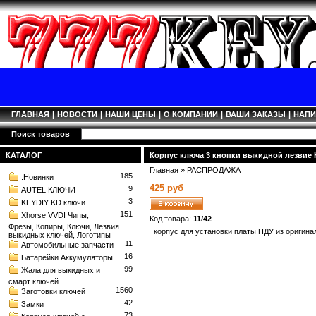
ГЛАВНАЯ
|
НОВОСТИ
|
НАШИ ЦЕНЫ
|
О КОМПАНИИ
|
ВАШИ ЗАКАЗЫ
|
НАП
Поиск товаров
КАТАЛОГ
Корпус ключа 3 кнопки выкидной лезвие H
Главная
»
РАСПРОДАЖА
185
.Новинки
425 руб
9
AUTEL КЛЮЧИ
3
KEYDIY KD ключи
151
Xhorse VVDI Чипы,
Код товара:
11/42
Фрезы, Копиры, Ключи, Лезвия
корпус для установки платы ПДУ из оригина
выкидных ключей, Логотипы
11
Автомобильные запчасти
16
Батарейки Аккумуляторы
99
Жала для выкидных и
смарт ключей
1560
Заготовки ключей
42
Замки
73