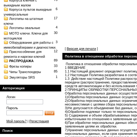
Корпуса ключей с
выкидным жалом
6
Корпуса пультов выкидные
универсальные
17
Логотипы на штатные
ключи
4
Логотипы овальные
30
МОТО ключи. Ключи для
мотоциклов
3
Оборудование для работы с
иммобилайзерами и диагностики.
[
Версия для печати
]
12
Приспособление для
Политика в отношении обработки персо
ремонта и нарезки ключей
89
РАСПРОДАЖА
Политика в отношении обработки персональ
33
Фрезы копиры
1 ВВЕДЕНИЕ
85
1.1 Настоящий документ определяет политику
Чипы Транспондеры
1.2 Настоящая Политика разработана в соот
1
Эмуляторы SRS
1.3 Действие настоящей Политики распростра
передачи (распространению, предоставлению
средств автоматизации и без использования 
Авторизация
2 ПРИНЦИПЫ ОБРАБОТКИ ПЕРСОНАЛЬНЫ
Обработка персональных данных осуществля
Логин
1)Обработка персональных данных осуществл
2)Обработка персональных данных ограничив
несовместимая с целями сбора персональны
Пароль
3)Не допускается объединение баз данных, 
4)Обработке подлежат только те персональны
5) Содержание и объем обрабатываемых пер
избыточными по отношению к заявленным це
Мой пароль?
|
Регистрация
6)При обработке персональных данных обесп
заявленным целям их обработки.
7)Хранение персональных данных осуществля
Поиск
персональных данных, если срок хранения п