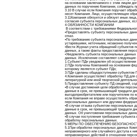
на основании заключаемого с этим лицом дог
данных по поручению Компании, соблюдать 
3.10 В случае если Компания поручает обраб
несет Компания. Лицо, осуществляющее обра
3.11Компания обязуется и обязует иные лиц
согласия субъекта персональных данных, ес
4 ОБЯЗАННОСТИ КОМПАНИИ
В соответствии с требованиями Федерально
•Предоставлять субъекту персональных данн
отказ.
•По требованию субъекта персональных данн
устаревшими, неточными, незаконно получен
•Вести Журнал учета обращений субъектов 
данных, а также факты предоставления перс
•Уведомлять субъекта персональных данных 
данных. Исключение составляют следующие 
1.Субъект ПДн уведомлен об осуществлении 
2.ПДн получены Компанией на основании феде
которому является субъект ПДн;
3.ПДн сделаны общедоступными субъектом П
4.Компания осуществляет обработку ПД для 
литературной или иной творческой деятельно
5.Предоставление субъекту ПД сведений, со
•В случае достижения цели обработки персо
данные в срок, не превышающий тридцати дне
выгодоприобретателем или поручителем по 
если Компания не вправе осуществлять обр
персональных данных» или другими федерал
•В случае отзыва субъектом персональных д
данные в срок, не превышающий тридцати дн
данных. Об уничтожении персональных данн
•В случае поступления требования субъекта 
обработку персональных данных.
5 МЕРЫ ПО ОБЕСПЕЧЕНИЮ БЕЗОПАСНОСТ
5.1При обработке персональных данных Ком
неправомерного или случайного доступа к ни
неправомерных действий в отношении персо