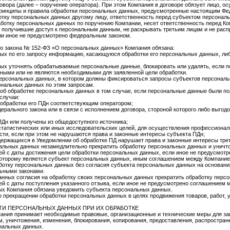
овора (далее – поручение оператора). При этом Компания в договоре обязует лицо,
принципы и правила обработки персональных данных, предусмотренные настоящим Фе
отку персональных данных другому лицу, ответственность перед субъектом персональ
ботку персональных данных по поручению Компании, несет ответственность перед Ко
а, получившие доступ к персональным данным, не раскрывать третьим лицам и не рас
ли иное не предусмотрено федеральным законом.
го закона № 152-ФЗ «О персональных данных» Компания обязана:
ых по его запросу информацию, касающуюся обработки его персональных данных, либ
ых уточнять обрабатываемые персональные данные, блокировать или удалять, если 
ными или не являются необходимыми для заявленной цели обработки.
персональных данных, в котором должны фиксироваться запросы субъектов персонал
ональных данных по этим запросам.
об обработке персональных данных в том случае, если персональные данные были по
случаи:
обработки его ПДн соответствующим оператором;
рального закона или в связи с исполнением договора, стороной которого либо выгод
Дн или получены из общедоступного источника;
статистических или иных исследовательских целей, для осуществления профессионал
сти, если при этом не нарушаются права и законные интересы субъекта ПДн;
держащихся в Уведомлении об обработке ПД нарушает права и законные интересы трет
нальных данных незамедлительно прекратить обработку персональных данных и унич
й с даты достижения цели обработки персональных данных, если иное не предусмотре
которому является субъект персональных данных, иным соглашением между Компание
аботку персональных данных без согласия субъекта персональных данных на основа
ьными законами.
анных согласия на обработку своих персональных данных прекратить обработку перс
ей с даты поступления указанного отзыва, если иное не предусмотрено соглашением
ых Компания обязана уведомить субъекта персональных данных.
о прекращении обработки персональных данных в целях продвижения товаров, работ, 
И ПЕРСОНАЛЬНЫХ ДАННЫХ ПРИ ИХ ОБРАБОТКЕ
пания принимает необходимые правовые, организационные и технические меры для з
м, уничтожения, изменения, блокирования, копирования, предоставления, распростран
нальных данных.