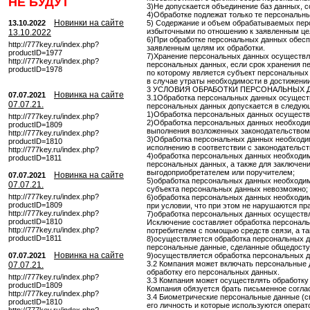
НЕ БУДУТ
3)Не допускается объединение баз данных, 
4)Обработке подлежат только те персональны
Новинки на сайте
13.10.2022
5) Содержание и объем обрабатываемых пер
избыточными по отношению к заявленным це
13.10.2022
6)При обработке персональных данных обесп
http://777key.ru/index.php?
заявленным целям их обработки.
productID=1977
7)Хранение персональных данных осуществля
http://777key.ru/index.php?
персональных данных, если срок хранения п
productID=1978
по которому является субъект персональных
в случае утраты необходимости в достижени
3 УСЛОВИЯ ОБРАБОТКИ ПЕРСОНАЛЬНЫХ 
Новинка на сайте
07.07.2021
3.1Обработка персональных данных осущест
07.07.21.
персональных данных допускается в следую
1)Обработка персональных данных осуществл
http://777key.ru/index.php?
2)Обработка персональных данных необходи
productID=1809
выполнения возложенных законодательством 
http://777key.ru/index.php?
3)Обработка персональных данных необходима
productID=1810
исполнению в соответствии с законодательс
http://777key.ru/index.php?
4)обработка персональных данных необходим
productID=1811
персональных данных, а также для заключени
выгодоприобретателем или поручителем;
Новинка на сайте
07.07.2021
5)обработка персональных данных необходим
07.07.21.
субъекта персональных данных невозможно;
http://777key.ru/index.php?
6)обработка персональных данных необходим
productID=1809
при условии, что при этом не нарушаются пр
http://777key.ru/index.php?
7)обработка персональных данных осуществл
productID=1810
Исключение составляет обработка персональ
http://777key.ru/index.php?
потребителем с помощью средств связи, а та
productID=1811
8)осуществляется обработка персональных да
персональные данные, сделанные общедосту
Новинка на сайте
07.07.2021
9)осуществляется обработка персональных д
3.2 Компания может включать персональные 
07.07.21.
обработку его персональных данных.
http://777key.ru/index.php?
3.3 Компания может осуществлять обработку
productID=1809
Компания обязуется брать письменное согла
http://777key.ru/index.php?
3.4 Биометрические персональные данные (с
productID=1810
его личность и которые используются опера