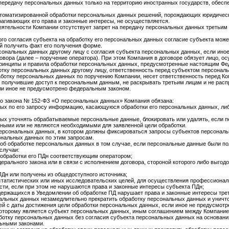
передачу персональных данных только на территорию иностранных государств, обес
втоматизированной обработки персональных данных решений, порождающих юридическ
агивающих его права и законные интересы, не осуществляется.
деятельности Компании отсутствует запрет на передачу персональных данных третьим
ого согласия субъекта на обработку его персональных данных согласие субъекта мож
й получить факт его получения форме.
рсональных данных другому лицу с согласия субъекта персональных данных, если ин
овора (далее – поручение оператора). При этом Компания в договоре обязует лицо,
принципы и правила обработки персональных данных, предусмотренные настоящим Фе
отку персональных данных другому лицу, ответственность перед субъектом персональ
ботку персональных данных по поручению Компании, несет ответственность перед Ко
а, получившие доступ к персональным данным, не раскрывать третьим лицам и не рас
ли иное не предусмотрено федеральным законом.
го закона № 152-ФЗ «О персональных данных» Компания обязана:
ых по его запросу информацию, касающуюся обработки его персональных данных, либ
ых уточнять обрабатываемые персональные данные, блокировать или удалять, если 
ными или не являются необходимыми для заявленной цели обработки.
персональных данных, в котором должны фиксироваться запросы субъектов персонал
ональных данных по этим запросам.
об обработке персональных данных в том случае, если персональные данные были по
случаи:
обработки его ПДн соответствующим оператором;
рального закона или в связи с исполнением договора, стороной которого либо выгод
Дн или получены из общедоступного источника;
статистических или иных исследовательских целей, для осуществления профессионал
сти, если при этом не нарушаются права и законные интересы субъекта ПДн;
держащихся в Уведомлении об обработке ПД нарушает права и законные интересы трет
нальных данных незамедлительно прекратить обработку персональных данных и унич
й с даты достижения цели обработки персональных данных, если иное не предусмотре
которому является субъект персональных данных, иным соглашением между Компание
аботку персональных данных без согласия субъекта персональных данных на основа
ьными законами.