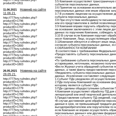
http://777key.ru/index.php?
3.5 Компания осуществляет трансграничную 
productID=1811
субъектов персональных данных.
3.6 Принятие на основании исключительно а
Новинкb на сайте
11.06.2021
персональных данных или иным образом затр
11.06.21.
3.7 В условиях лицензии на осуществление 
субъекта персональных данных.
http://777key.ru/index.php?
3.8 При отсутствии необходимости письменн
productID=1796
или его представителем в любой позволяюще
http://777key.ru/index.php?
3.9 Компания вправе поручить обработку пе
productID=1797
на основании заключаемого с этим лицом дог
http://777key.ru/index.php?
данных по поручению Компании, соблюдать 
productID=1798
3.10 В случае если Компания поручает обраб
http://777key.ru/index.php?
несет Компания. Лицо, осуществляющее обра
productID=1799
3.11Компания обязуется и обязует иные лиц
http://777key.ru/index.php?
согласия субъекта персональных данных, ес
productID=1800
4 ОБЯЗАННОСТИ КОМПАНИИ
http://777key.ru/index.php?
В соответствии с требованиями Федерально
productID=1801
•Предоставлять субъекту персональных данн
http://777key.ru/index.php?
отказ.
productID=1802
•По требованию субъекта персональных данн
http://777key.ru/index.php?
устаревшими, неточными, незаконно получен
productID=1803
•Вести Журнал учета обращений субъектов 
данных, а также факты предоставления перс
Новинка на сайте
26.05.2021
•Уведомлять субъекта персональных данных 
26.05.21.
данных. Исключение составляют следующие 
http://777key.ru/index.php?
1.Субъект ПДн уведомлен об осуществлении 
productID=1778
2.ПДн получены Компанией на основании феде
http://777key.ru/index.php?
которому является субъект ПДн;
productID=1779
3.ПДн сделаны общедоступными субъектом П
http://777key.ru/index.php?
4.Компания осуществляет обработку ПД для 
productID=1780
литературной или иной творческой деятельно
http://777key.ru/index.php?
5.Предоставление субъекту ПД сведений, со
productID=1781
•В случае достижения цели обработки персо
http://777key.ru/index.php?
данные в срок, не превышающий тридцати дне
productID=1782
выгодоприобретателем или поручителем по 
http://777key.ru/index.php?
если Компания не вправе осуществлять обр
productID=1783
персональных данных» или другими федерал