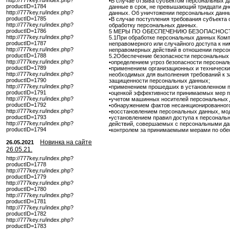
http://777key.ru/index.php?
•В случае отзыва субъектом персональных д
productID=1784
данные в срок, не превышающий тридцати дн
http://777key.ru/index.php?
данных. Об уничтожении персональных данн
productID=1785
•В случае поступления требования субъекта 
http://777key.ru/index.php?
обработку персональных данных.
productID=1786
5 МЕРЫ ПО ОБЕСПЕЧЕНИЮ БЕЗОПАСНОСТ
http://777key.ru/index.php?
5.1При обработке персональных данных Ком
productID=1787
неправомерного или случайного доступа к ни
http://777key.ru/index.php?
неправомерных действий в отношении персо
productID=1788
5.2Обеспечение безопасности персональных д
http://777key.ru/index.php?
•определением угроз безопасности персонал
productID=1789
•применением организационных и технически
http://777key.ru/index.php?
необходимых для выполнения требований к 
productID=1790
защищенности персональных данных;
http://777key.ru/index.php?
•применением прошедших в установленном п
productID=1791
•оценкой эффективности принимаемых мер п
http://777key.ru/index.php?
•учетом машинных носителей персональных 
productID=1792
•обнаружением фактов несанкционированного
http://777key.ru/index.php?
•восстановлением персональных данных, мо
productID=1793
•установлением правил доступа к персональ
http://777key.ru/index.php?
действий, совершаемых с персональными д
productID=1794
•контролем за принимаемыми мерами по обе
Новинка на сайте
26.05.2021
26.05.21.
http://777key.ru/index.php?
productID=1778
http://777key.ru/index.php?
productID=1779
http://777key.ru/index.php?
productID=1780
http://777key.ru/index.php?
productID=1781
http://777key.ru/index.php?
productID=1782
http://777key.ru/index.php?
productID=1783