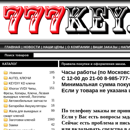
ГЛАВНАЯ
|
НОВОСТИ
|
НАШИ ЦЕНЫ
|
О КОМПАНИИ
|
ВАШИ ЗАКАЗЫ
|
НАП
Поиск товаров
КАТАЛОГ
Правила покупки и оформления заказа.
Часы работы (по Московс
185
.Новинки
C 12-00 до 21-00 8-985-77
9
AUTEL КЛЮЧИ
3
KEYDIY KD ключи
Минимальная сумма покуп
151
Xhorse VVDI Чипы,
Если у товара не указана ц
Фрезы, Копиры, Ключи, Лезвия
выкидных ключей, Логотипы
11
Автомобильные запчасти
16
Батарейки Аккумуляторы
По телефону заказы не прин
99
Жала для выкидных и
Если у Вас есть вопросы зад
смарт ключей
1560
Заготовки ключей
Сейчас есть проблема и пись
42
Замки
или вкладывать средства в 
73