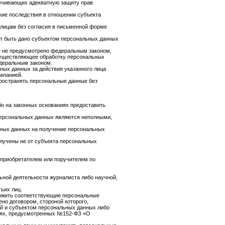
печивающих адекватную защиту прав
ие последствия в отношении субъекта
 лицам без согласия в письменной форме
ет быть дано субъектом персональных данных
ое не предусмотрено федеральным законом,
 осуществляющее обработку персональных
деральным законом.
ных данных за действия указанного лица
мпанией.
пространять персональные данные без
о на законных основаниях предоставить
персональных данных являются неполными,
ьных данных на получение персональных
лучены не от субъекта персональных
оприобретателем или поручителем по
ьной деятельности журналиста либо научной,
ьих лиц.
тожить соответствующие персональные
но договором, стороной которого,
й и субъектом персональных данных либо
ниях, предусмотренных №152-ФЗ «О