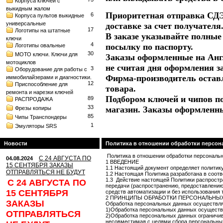
Корпуса ключей с
выкидным жалом
Приоритетная отправка СДЭ
6
Корпуса пультов выкидные
универсальные
доставке за счет получателя
17
Логотипы на штатные
В заказе указывайте полные
ключи
4
посылку по паспорту.
Логотипы овальные
30
МОТО ключи. Ключи для
Заказы оформленные на Англ
мотоциклов
не считая дня оформления з
3
Оборудование для работы с
Фирма-производитель оставл
иммобилайзерами и диагностики.
12
Приспособление для
товара.
ремонта и нарезки ключей
Подбором ключей и чипов по
89
РАСПРОДАЖА
33
магазин. Заказы оформленн
Фрезы копиры
85
Чипы Транспондеры
1
Эмуляторы SRS
Новости
Политика в отношении обработки персо
Политика в отношении обработки персональ
С 24 АВГУСТА ПО
04.08.2024
1 ВВЕДЕНИЕ
15 СЕНТЯБРЯ ЗАКАЗЫ
1.1 Настоящий документ определяет политику
ОТПРАВЛЯТЬСЯ НЕ БУДУТ
1.2 Настоящая Политика разработана в соот
1.3 Действие настоящей Политики распростра
С 24 АВГУСТА ПО
передачи (распространению, предоставлению
15 СЕНТЯБРЯ
средств автоматизации и без использования 
2 ПРИНЦИПЫ ОБРАБОТКИ ПЕРСОНАЛЬНЫ
ЗАКАЗЫ
Обработка персональных данных осуществля
1)Обработка персональных данных осуществл
ОТПРАВЛЯТЬСЯ
2)Обработка персональных данных ограничив
несовместимая с целями сбора персональны