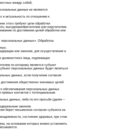
местных между собой;
рсональные данные не являются
х и актуальность по отношению к
ем этого требуют цели обработки
ого, выгодоприобретателем или поручителем
иванию по достижении целей обработки или
О персональных данных». Обработка
нных;
дерации или законом, для осуществления и
ли должностного лица, подлежащих
ителем по которому является субъект
 субъект персональных данных будет являться
альных данных, если получение согласия
ля достижения общественно значимых целей
го обезличивания персональных данных.
я прямых контактов с потенциальным
ьных данных, либо по его просьбе (далее –
федеральным законом.
ия берет письменное согласие субъекта на
инадлежности, состояния здоровья, при этом
ека, на основании которых можно установить
батываются.