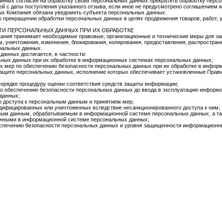
анных согласия на обработку своих персональных данных прекратить обработку перс
ей с даты поступления указанного отзыва, если иное не предусмотрено соглашением
ых Компания обязана уведомить субъекта персональных данных.
о прекращении обработки персональных данных в целях продвижения товаров, работ, 
И ПЕРСОНАЛЬНЫХ ДАННЫХ ПРИ ИХ ОБРАБОТКЕ
пания принимает необходимые правовые, организационные и технические меры для з
м, уничтожения, изменения, блокирования, копирования, предоставления, распростран
нальных данных.
анных достигается, в частности:
ьных данных при их обработке в информационных системах персональных данных;
х мер по обеспечению безопасности персональных данных при их обработке в инфо
защите персональных данных, исполнение которых обеспечивает установленные Прав
орядке процедуру оценки соответствия средств защиты информации;
о обеспечению безопасности персональных данных до ввода в эксплуатацию информ
данных;
 доступа к персональным данным и принятием мер;
дифицированных или уничтоженных вследствие несанкционированного доступа к ним;
ным данным, обрабатываемым в информационной системе персональных данных, а так
анными в информационной системе персональных данных;
спечению безопасности персональных данных и уровня защищенности информационн