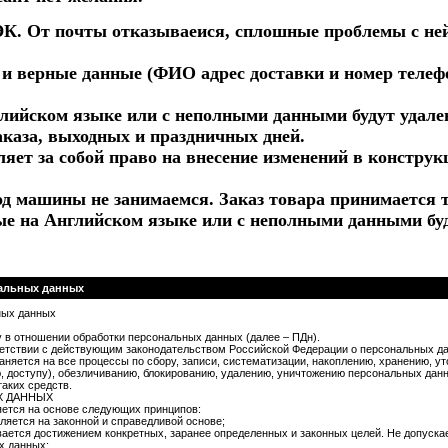
К. От почты отказываеися, сплошные проблемы с ней 
.
 и верные данные (ФИО адрес доставки и номер телеф
ийском языке или с неполными данными будут удален
аказа, выходных и праздничных дней.
яет за собой право на внесение изменений в констру
д машины не занимаемся. Заказ товара принимается т
ые на Английском языке или с неполными данными бу
нальных данных
ных данных
 в отношении обработки персональных данных (далее – ПДн).
ветствии с действующим законодательством Российской Федерации о персональных д
няется на все процессы по сбору, записи, систематизации, накоплению, хранению, у
, доступу), обезличиванию, блокированию, удалению, уничтожению персональных да
таких средств.
Х ДАННЫХ
ется на основе следующих принципов:
яется на законной и справедливой основе;
ается достижением конкретных, заранее определенных и законных целей. Не допуска
х данных;