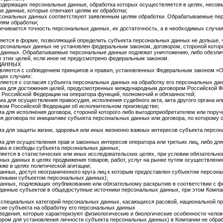
содержащих персональные данные, обработка которых осуществляется в целях, несов
е данные, которые отвечают целям их обработки;
сональных данных соответствуют заявленным целям обработки. Обрабатываемые пе
лям обработки;
ечивается точность персональных данных, их достаточность, а в необходимых случая
ется в форме, позволяющей определить субъекта персональных данных не дольше, ч
ерсональных данных не установлен федеральным законом, договором, стороной котор
 данных. Обрабатываемые персональные данные подлежат уничтожению, либо обезлич
и этих целей, если иное не предусмотрено федеральным законом.
ДАННЫХ
вляется с соблюдением принципов и правил, установленных Федеральным законом «
щих случаях:
яется с согласия субъекта персональных данных на обработку его персональных да
ма для достижения целей, предусмотренных международным договором Российской Фе
Российской Федерации на оператора функций, полномочий и обязанностей;
 для осуществления правосудия, исполнения судебного акта, акта другого органа и
твом Российской Федерации об исполнительном производстве;
а для исполнения договора, стороной которого либо выгодоприобретателем или поруч
я договора по инициативе субъекта персональных данных или договора, по которому
а для защиты жизни, здоровья или иных жизненно важных интересов субъекта персон
а для осуществления прав и законных интересов оператора или третьих лиц, либо д
ава и свободы субъекта персональных данных;
яется в статистических или иных исследовательских целях, при условии обязательно
ных данных в целях продвижения товаров, работ, услуг на рынке путем осуществлени
кже в целях политической агитации;
нных, доступ неограниченного круга лиц к которым предоставлен субъектом персонал
пными субъектом персональных данных);
анных, подлежащих опубликованию или обязательному раскрытию в соответствии с 
данные субъектов в общедоступные источники персональных данных, при этом Компан
 специальных категорий персональных данных, касающихся расовой, национальной пр
сие субъекта на обработку его персональных данных
ведения, которые характеризуют физиологические и биологические особенности челов
тором для установления личности субъекта персональных данных) в Компании не обра